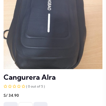
Cangurera Alra
( 0 out of 5 )
S/
34.90